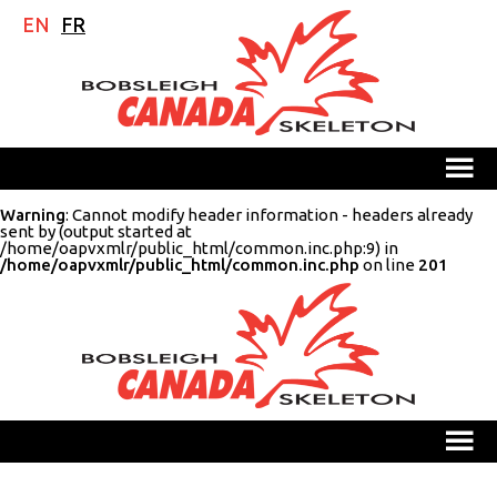
EN
EN
FR
FR
M
Warning
: Cannot modify header information - headers already
sent by (output started at
/home/oapvxmlr/public_html/common.inc.php:9) in
/home/oapvxmlr/public_html/common.inc.php
on line
201
M