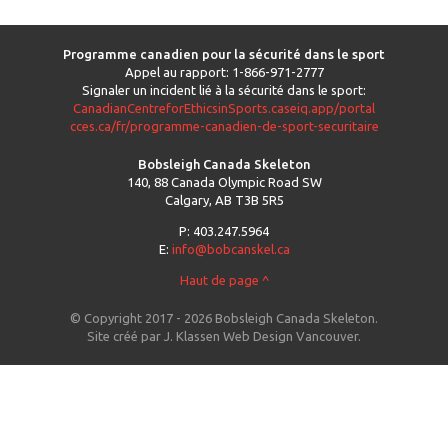
Programme canadien pour la sécurité dans le sport
Appel au rapport: 1-866-971-2777
Signaler un incident lié à la sécurité dans le sport:
CanadianCentreforEthicsinSports.caseiq.app/portal
cces.ca/fr/programme-canadien-de-sport-securitaire
Bobsleigh Canada Skeleton
140, 88 Canada Olympic Road SW
Calgary, AB T3B 5R5
P: 403.247.5964
E:
info@bobcanskel.ca
Haut de page ^
© Copyright 2017 - 2026 Bobsleigh Canada Skeleton.
Site créé par
J. Klassen
Web Design Vancouver
.