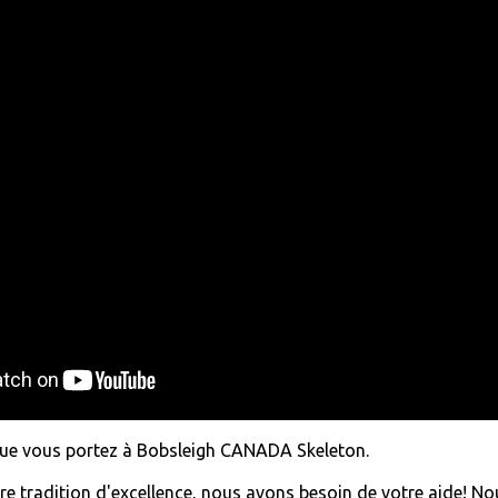
 que vous portez à Bobsleigh CANADA Skeleton.
re tradition d'excellence, nous avons besoin de votre aide! N