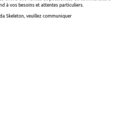
d à vos besoins et attentes particuliers.
ada Skeleton, veuillez communiquer