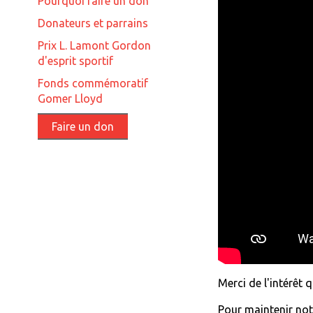
Pourquoi faire un don
Donateurs et parrains
Prix L. Lamont Gordon
d'esprit sportif
Fonds commémoratif
Gomer Lloyd
Faire un don
Merci de l'intérêt
Pour maintenir not