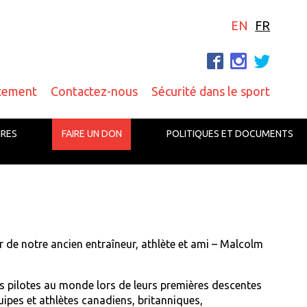
EN
FR
F
I
T
tement
Contactez-nous
Sécurité dans le sport
IRES
FAIRE UN DON
POLITIQUES ET DOCUMENTS
de notre ancien entraîneur, athlète et ami – Malcolm
rs pilotes au monde lors de leurs premières descentes
uipes et athlètes canadiens, britanniques,