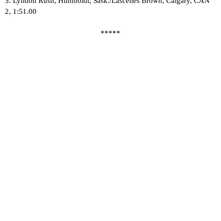
5. Lyndon Rush, Humboldt, Sask./Lascelles Brown, Calgary, CAN
2, 1:51.00
*****