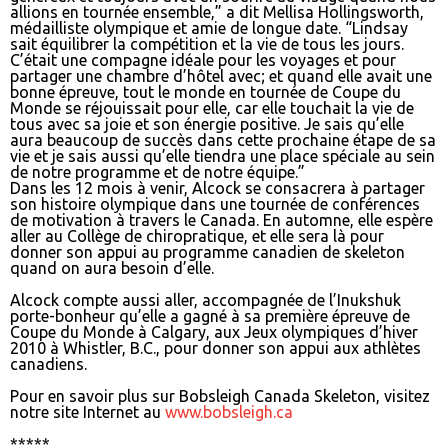
allions en tournée ensemble,” a dit Mellisa Hollingsworth,
médailliste olympique et amie de longue date. “Lindsay
sait équilibrer la compétition et la vie de tous les jours.
C’était une compagne idéale pour les voyages et pour
partager une chambre d’hôtel avec; et quand elle avait une
bonne épreuve, tout le monde en tournée de Coupe du
Monde se réjouissait pour elle, car elle touchait la vie de
tous avec sa joie et son énergie positive. Je sais qu’elle
aura beaucoup de succès dans cette prochaine étape de sa
vie et je sais aussi qu’elle tiendra une place spéciale au sein
de notre programme et de notre équipe.”
Dans les 12 mois à venir, Alcock se consacrera à partager
son histoire olympique dans une tournée de conférences
de motivation à travers le Canada. En automne, elle espère
aller au Collège de chiropratique, et elle sera là pour
donner son appui au programme canadien de skeleton
quand on aura besoin d’elle.
Alcock compte aussi aller, accompagnée de l’Inukshuk
porte-bonheur qu’elle a gagné à sa première épreuve de
Coupe du Monde à Calgary, aux Jeux olympiques d’hiver
2010 à Whistler, B.C., pour donner son appui aux athlètes
canadiens.
Pour en savoir plus sur Bobsleigh Canada Skeleton, visitez
notre site Internet au
www.bobsleigh.ca
*****