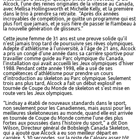
Alcock, l’une des reines originales de la vitesse au Canada,
avec Mellisa Hollingsworth et Michelle Kelly, et la première
dans le trio à prendre sa retraite. “Après dix années
incroyables de compétition, je quitte un programme qui est
plus fort que jamais, et je suis fière de passer le flambeau à
la nouvelle génération de glisseurs.”
Cette jeune femme de 31 ans est une preuve solide qu’il
n’est jamais trop tard de poursuivre ses rêves olympiques.
Adepte d’athlétisme à l’université, à l’âge de 21 ans, Alcock
a pris un congé d’une année dans sa carrière sportive pour
travailler comme guide au Parc olympique du Canada,
l’installation qui avait accueilli les Jeux olympiques d’hiver
1988. Pendant cette année 1998, elle a usé de ses
compétences d’athlétisme pour prendre un cours
d’introduction au skeleton au Parc olympique. Seulement
trois ans plus tard, Alcock a fait un début explosif en
tournée de Coupe du Monde de skeleton et s’est mise en
route vers les Jeux olympiques.
“Lindsay a établi de nouveaux standards dans le sport,
non seulement pour les Canadiennes, mais aussi pour les
meilleures skeletoneuses au monde, quand elle est arrivée
en tournée de Coupe du Monde comme l’une des plus
fortes aux poussées dans l’histoire du sport,” a dit Don
Wilson, Directeur général de Bobsleigh Canada Skeleton,
qui a ajouté que Alcock a eu son meilleur départ en
carrière, 5,30 secondes, sur la piste de Calgary assez tôt