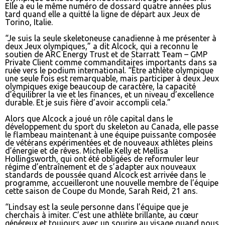
Elle a eu le même numéro de dossard quatre années plus
tard quand elle a quitté la ligne de départ aux Jeux de
Torino, Italie.
“Je suis la seule skeletoneuse canadienne à me présenter à
deux Jeux olympiques,” a dit Alcock, qui a reconnu le
soutien de ARC Energy Trust et de Starratt Team – GMP
Private Client comme commanditaires importants dans sa
ruée vers le podium international. “Être athlète olympique
une seule fois est remarquable, mais participer à deux Jeux
olympiques exige beaucoup de caractère, la capacité
d’équilibrer la vie et les finances, et un niveau d’excellence
durable. Et je suis fière d’avoir accompli cela.”
Alors que Alcock a joué un rôle capital dans le
développement du sport du skeleton au Canada, elle passe
le flambeau maintenant à une équipe puissante composée
de vétérans expérimentées et de nouveaux athlètes pleins
d’énergie et de rêves. Michelle Kelly et Mellisa
Hollingsworth, qui ont été obligées de reformuler leur
régime d’entraînement et de s’adapter aux nouveaux
standards de poussée quand Alcock est arrivée dans le
programme, accueilleront une nouvelle membre de l’équipe
cette saison de Coupe du Monde, Sarah Reid, 21 ans.
“Lindsay est la seule personne dans l’équipe que je
cherchais à imiter. C’est une athlète brillante, au cœur
généreux et toujours avec un sourire au visage quand nous