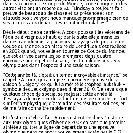
dans sa carrière de Coupe du Monde, à une époque où les
autres visaient un repère de 6.0. “Lindsay a toujours fait
preuve de beaucoup de classe et sa présence et son
attitude positive vont nous manquer énormément; bien de
ses records aux départs resteront inébranlables.”
Dès le début de sa carrière, Alcock poussait les vétérans de
l’équipe à viser plus haut, et par la suite elle a mené les
dames canadiennes à plusieurs balayages du podium de
Coupe du Monde. Son histoire de Cendrillon s’est réalisée
en 2002 quand, nouvelle en tournée de Coupe du Monde,
elle est arrivée parmi les six premières dans quatre
épreuves sur cinq et ce faisant, s’est qualifiée aux Jeux
olympiques dans l’espace d’une seule saison.
“Cette année-là, c’était un temps incroyable et intense,” se
rappelle Alcock, qui a gagné sa première épreuve de la
saison à Calgary, ce qui lui a mérité le trophée Inukshuk –
symbole des Jeux olympiques d’hiver 2010. “Je savais que
quelque chose de spécial se réalisait cette année-là.
J’essayais de m’isoler de la fanfare, de me concentrer fort
sur l’effort physique, d’atteindre des résultats solides, et
de me faire connaître rapidement.”
Et c’est ce qu’elle a fait. Alcock est entrée dans l’histoire
aux Jeux olympiques d’hiver de 2002 en tant que premier
athlète à quitter la ligne de départ dans une épreuve
olympique dans ce sport nouvellement agréé par le CIO.