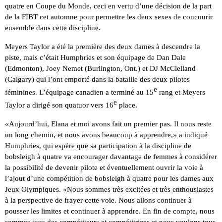
quatre en Coupe du Monde, ceci en vertu d’une décision de la part
de la FIBT cet automne pour permettre les deux sexes de concourir
ensemble dans cette discipline.
Meyers Taylor a été la première des deux dames à descendre la
piste, mais c’était Humphries et son équipage de Dan Dale
(Edmonton), Joey Nemet (Burlington, Ont.) et DJ McClelland
(Calgary) qui l’ont emporté dans la bataille des deux pilotes
e
féminines. L’équipage canadien a terminé au 15
rang et Meyers
e
Taylor a dirigé son quatuor vers 16
place.
«Aujourd’hui, Elana et moi avons fait un premier pas. Il nous reste
un long chemin, et nous avons beaucoup à apprendre,» a indiqué
Humphries, qui espère que sa participation à la discipline de
bobsleigh à quatre va encourager davantage de femmes à considérer
la possibilité de devenir pilote et éventuellement ouvrir la voie à
l’ajout d’une compétition de bobsleigh à quatre pour les dames aux
Jeux Olympiques. «Nous sommes très excitées et très enthousiastes
à la perspective de frayer cette voie. Nous allons continuer à
pousser les limites et continuer à apprendre. En fin de compte, nous
sommes tous des compétiteurs et compétitrices et nous voulons tous