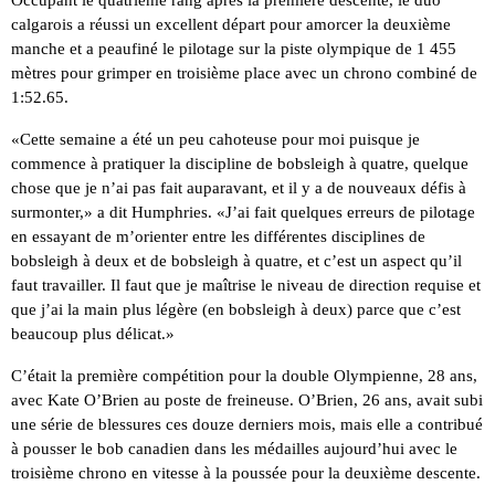
calgarois a réussi un excellent départ pour amorcer la deuxième
manche et a peaufiné le pilotage sur la piste olympique de 1 455
mètres pour grimper en troisième place avec un chrono combiné de
1:52.65.
«Cette semaine a été un peu cahoteuse pour moi puisque je
commence à pratiquer la discipline de bobsleigh à quatre, quelque
chose que je n’ai pas fait auparavant, et il y a de nouveaux défis à
surmonter,» a dit Humphries. «J’ai fait quelques erreurs de pilotage
en essayant de m’orienter entre les différentes disciplines de
bobsleigh à deux et de bobsleigh à quatre, et c’est un aspect qu’il
faut travailler. Il faut que je maîtrise le niveau de direction requise et
que j’ai la main plus légère (en bobsleigh à deux) parce que c’est
beaucoup plus délicat.»
C’était la première compétition pour la double Olympienne, 28 ans,
avec Kate O’Brien au poste de freineuse. O’Brien, 26 ans, avait subi
une série de blessures ces douze derniers mois, mais elle a contribué
à pousser le bob canadien dans les médailles aujourd’hui avec le
troisième chrono en vitesse à la poussée pour la deuxième descente.