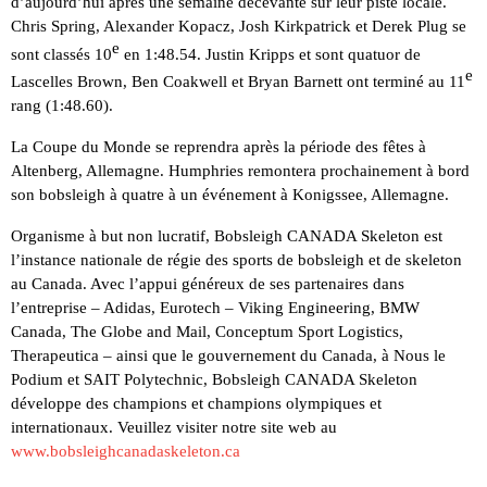
d’aujourd’hui après une semaine décevante sur leur piste locale.
Chris Spring, Alexander Kopacz, Josh Kirkpatrick et Derek Plug se
e
sont classés 10
en 1:48.54. Justin Kripps et sont quatuor de
e
Lascelles Brown, Ben Coakwell et Bryan Barnett ont terminé au 11
rang (1:48.60).
La Coupe du Monde se reprendra après la période des fêtes à
Altenberg, Allemagne. Humphries remontera prochainement à bord
son bobsleigh à quatre à un événement à Konigssee, Allemagne.
Organisme à but non lucratif, Bobsleigh CANADA Skeleton est
l’instance nationale de régie des sports de bobsleigh et de skeleton
au Canada. Avec l’appui généreux de ses partenaires dans
l’entreprise – Adidas, Eurotech – Viking Engineering, BMW
Canada, The Globe and Mail, Conceptum Sport Logistics,
Therapeutica – ainsi que le gouvernement du Canada, à Nous le
Podium et SAIT Polytechnic, Bobsleigh CANADA Skeleton
développe des champions et champions olympiques et
internationaux. Veuillez visiter notre site web au
www.bobsleighcanadaskeleton.ca