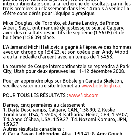
intercontinentale sont à la recherche de résultats parmi les
trois premiers au classement dans les 14 mois à venir afin
d’être considérés pour l’équipe olympique.
Mike Douglas, de Toronto, et Jamie Landry, de Prince
Albert, Sask., ont manqué de justesse ce seuil à Calgary,
avec des résultats respectifs de septième (1:56.05) et de
huitième (1:56.09) place.
L’Allemand Michi Halilovic a gagné à l’épreuve des hommes
avec un chrono de 1:54.23, et son coéquipier Andy Wood
a eu la médaille d’argent avec un temps de 1:54.53.
La tournée de Coupe intercontinentale se reprendra à Park
City, Utah pour deux épreuves les 11-12 décembre 2008.
Pour en apprendre plus sur Bobsleigh Canada Skeleton,
veuillez visiter notre site Internet au
www.bobsleigh.ca
.
POUR TOUS LES RÉSULTATS :
www.fibt.com
Dames, cinq premières au classement :
1. Darla Deschamps, Calgary, CAN, 1:58.90; 2. Keslie
Tomlinson, USA, 1:59.05; 3. Katharina Heinz, GER, 1:59.07;
T4. Anne O’Shea, USA, 1:59.27; T4. Nozomi Komuro, JPN,
1:59.27.
Autres résultats canadiens :
6. Carla Pavan, Lethbridge, Alta., 1:59.41; 8. Amy Gough,