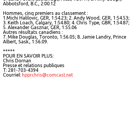
Abbotsford, B.C., 2:00.12
Hommes, cinq premiers au classement :
1.Michi Halilovic, GER, 1:54.23; 2. Andy Wood, GER, 1:54.53;
3. Keith Loach, Calgary, 1:54.80; 4. Chris Type, GBR, 1:54.87;
5. Alexander Gasznar, GER, 1:55.06
Autres résultats canadiens :
7. Mike Douglas, Toronto, 1:56.05; 8. Jamie Landry, Prince
Albert, Sask., 1:56.09.
*****
POUR EN SAVOIR PLUS:
Chris Dornan
Presse et relations publiques
T: 281-703-4394
Courriel:
hpprchris@comcast.net