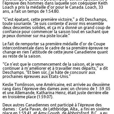
l’épreuve des hommes dans laquelle son coéquipier Keith
Loach a pris la médaille d’or pour le Canada. Loach, 33
ans, a fait un temps de 1:54.80.
“C’est épatant, cette première victoire,” a dit Deschamps,
toute souriante. “Je suis contente d’avoir mis ensemble
deux descentes solides, et ça m’a donné un grand coup de
confiance pour commencer la saison tout en sachant que
je peux dominer sur ma piste locale.”
Le fait de remporter sa première médaille d’or de Coupe
intercontinentale dans le cadre de sa première épreuve ne
change en rien l’attitude de cette jeune Canadienne quant
au reste de la saison.
“Ce n’est que le commencement de la saison, et je veux
continuer à m’améliorer et à travailler mes départs,” a dit
Deschamps. “Et bien sûr, j’ai hâte de concourir aux
prochaines épreuves aux États-Unis.”
Keslie Tomlinson, une Américaine, est arrivée au deuxième
rang dans l’épreuve des dames avec un chrono de 1 :59 :05
et une Allemande, Katharina Heinz, était juste derrière elle
en troisième place (1:59.07).
Deux autres Canadiennes ont participé à l’épreuve des
dames : Carla Pavan, de Lethbridge, Alta., a fini en sixième
place en 1:59.41, et Amy Gough, de Abbotsford, B.C., a eu