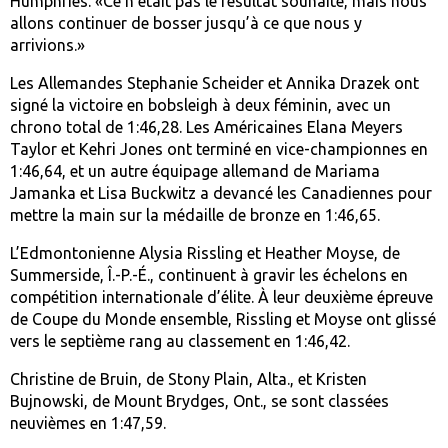
Humphries. «Ce n’était pas le résultat souhaité, mais nous
allons continuer de bosser jusqu’à ce que nous y
arrivions.»
Les Allemandes Stephanie Scheider et Annika Drazek ont
signé la victoire en bobsleigh à deux féminin, avec un
chrono total de 1:46,28. Les Américaines Elana Meyers
Taylor et Kehri Jones ont terminé en vice-championnes en
1:46,64, et un autre équipage allemand de Mariama
Jamanka et Lisa Buckwitz a devancé les Canadiennes pour
mettre la main sur la médaille de bronze en 1:46,65.
L’Edmontonienne Alysia Rissling et Heather Moyse, de
Summerside, Î.-P.-É., continuent à gravir les échelons en
compétition internationale d’élite. À leur deuxième épreuve
de Coupe du Monde ensemble, Rissling et Moyse ont glissé
vers le septième rang au classement en 1:46,42.
Christine de Bruin, de Stony Plain, Alta., et Kristen
Bujnowski, de Mount Brydges, Ont., se sont classées
neuvièmes en 1:47,59.