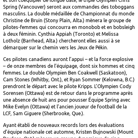
et son coéquipier de longue date, le triple Olympien Chris
Spring (Vancouver) seront aux commandes des toboggans
masculins. La double médaillée de Championnat du monde
Christine de Bruin (Stony Plain, Alta.) mènera le groupe de
pilotes-femmes qui concourra en monobob et en bobsleigh
à deux féminin. Cynthia Appiah (Toronto) et Melissa
Lotholz (Barrhead, Alta.) chercheront elles aussi à se
démarquer sur le chemin vers les Jeux de Pékin.
Ces pilotes canadiens auront l’appui – et la force explosive
– de onze membres de l’équipage, dont six hommes et cinq
femmes. Le double Olympien Ben Coakwell (Saskatoon),
Cam Stones (Whitby, Ont.), et Ryan Sommer (Kelowna, B.C.)
prendront le départ avec le pilote Kripps. L’Olympien Cody
Sorensen (Ottawa) est de retour dans le programme après
une absence de huit ans pour pousser Équipe Spring avec
Mike Evelyn (Ottawa) et l’ancien joueur de football de la
LCF, Sam Giguere (Sherbrooke, Que.).
Ayant établi de nouveaux records lors des évaluations
d’équipe nationale cet automne, Kristen Bujnowski (Mount